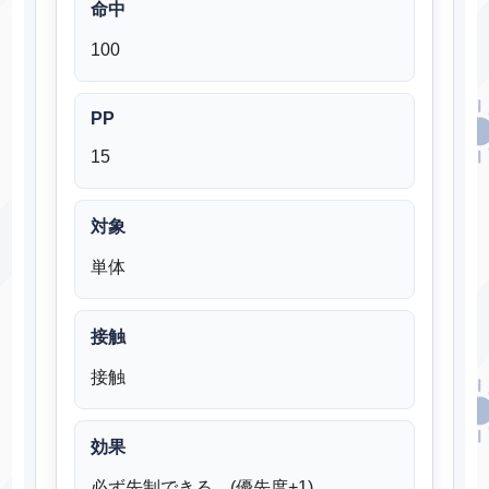
命中
100
PP
15
対象
単体
接触
接触
効果
必ず先制できる。(優先度+1)