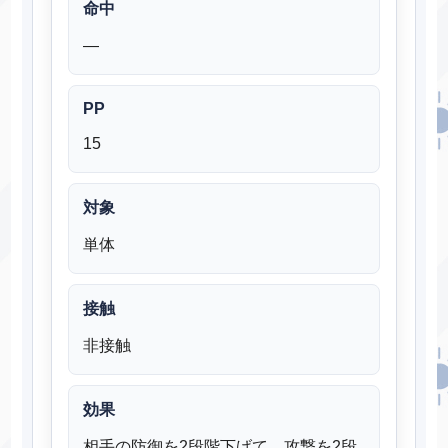
命中
―
PP
15
対象
単体
接触
非接触
効果
相手の防御を2段階下げて、攻撃を2段