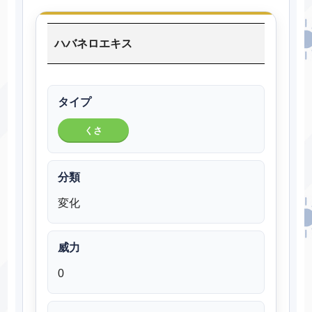
ハバネロエキス
タイプ
くさ
分類
変化
威力
0