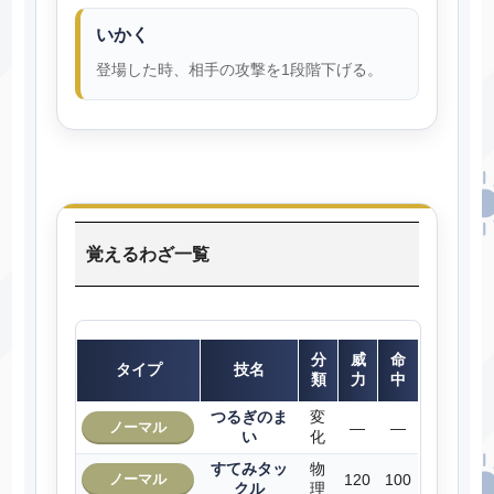
いかく
登場した時、相手の攻撃を1段階下げる。
覚えるわざ一覧
分
威
命
タイプ
技名
類
力
中
つるぎのま
変
ノーマル
―
―
い
化
すてみタッ
物
ノーマル
120
100
クル
理