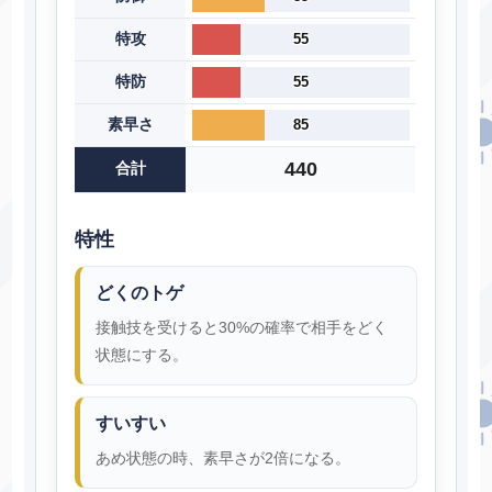
特攻
55
特防
55
素早さ
85
440
合計
特性
どくのトゲ
接触技を受けると30%の確率で相手をどく
状態にする。
すいすい
あめ状態の時、素早さが2倍になる。