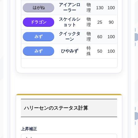
アイアンロ
物
はがね
130
100
ーラー
理
スケイルシ
物
ドラゴン
25
90
ョット
理
クイックタ
物
みず
60
100
ーン
理
特
ひやみず
みず
50
100
殊
ハリーセンのステータス計算
上昇補正