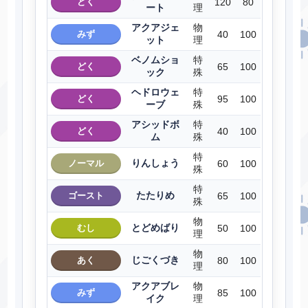
どく
120
80
ート
理
アクアジェ
物
みず
40
100
ット
理
ベノムショ
特
どく
65
100
ック
殊
ヘドロウェ
特
どく
95
100
ーブ
殊
アシッドボ
特
どく
40
100
ム
殊
特
りんしょう
ノーマル
60
100
殊
特
たたりめ
ゴースト
65
100
殊
物
とどめばり
むし
50
100
理
物
じごくづき
あく
80
100
理
アクアブレ
物
みず
85
100
イク
理