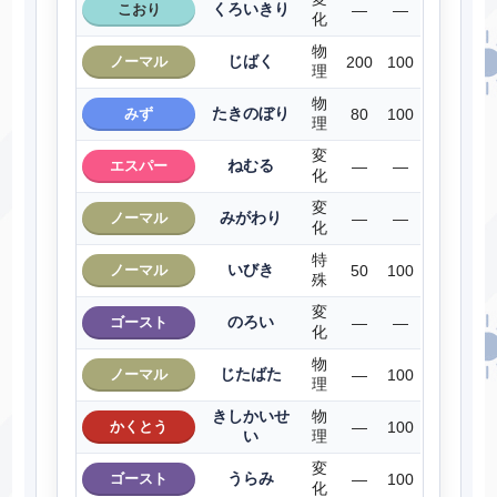
くろいきり
こおり
―
―
化
物
じばく
ノーマル
200
100
理
物
たきのぼり
みず
80
100
理
変
ねむる
エスパー
―
―
化
変
みがわり
ノーマル
―
―
化
特
いびき
ノーマル
50
100
殊
変
のろい
ゴースト
―
―
化
物
じたばた
ノーマル
―
100
理
きしかいせ
物
かくとう
―
100
い
理
変
うらみ
ゴースト
―
100
化