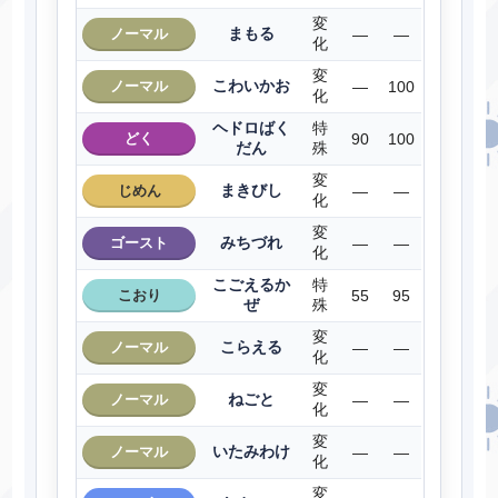
変
まもる
ノーマル
―
―
化
変
こわいかお
ノーマル
―
100
化
ヘドロばく
特
どく
90
100
だん
殊
変
まきびし
じめん
―
―
化
変
みちづれ
ゴースト
―
―
化
こごえるか
特
こおり
55
95
ぜ
殊
変
こらえる
ノーマル
―
―
化
変
ねごと
ノーマル
―
―
化
変
いたみわけ
ノーマル
―
―
化
変