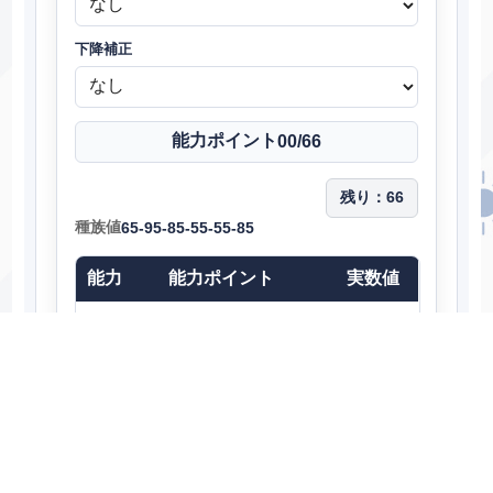
下降補正
能力ポイント
00
/66
残り：
66
種族値
65-95-85-55-55-85
能力
能力ポイント
実数値
140
HP
0
32
115
攻撃
0
32
105
防御
0
32