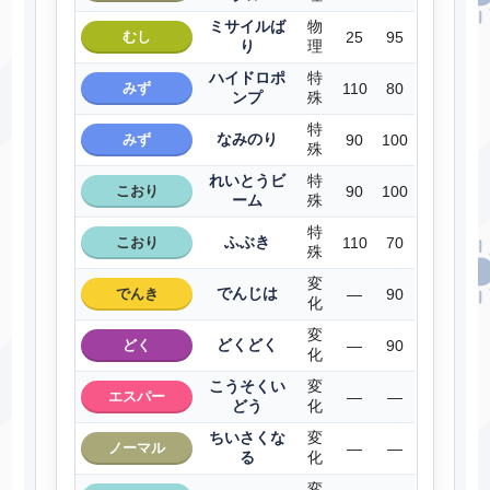
ミサイルば
物
むし
25
95
り
理
ハイドロポ
特
みず
110
80
ンプ
殊
特
なみのり
みず
90
100
殊
れいとうビ
特
こおり
90
100
ーム
殊
特
ふぶき
こおり
110
70
殊
変
でんじは
でんき
―
90
化
変
どくどく
どく
―
90
化
こうそくい
変
エスパー
―
―
どう
化
ちいさくな
変
ノーマル
―
―
る
化
変