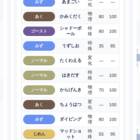
あまごい
みず
―
―
化
物
かみくだく
あく
80
100
理
シャドーボ
特
ゴースト
80
100
ール
殊
特
うずしお
みず
35
85
殊
変
たくわえる
ノーマル
―
―
化
特
はきだす
ノーマル
―
100
殊
物
からげんき
ノーマル
70
100
理
変
ちょうはつ
あく
―
100
化
物
ダイビング
みず
80
100
理
マッドショ
特
じめん
55
95
ット
殊