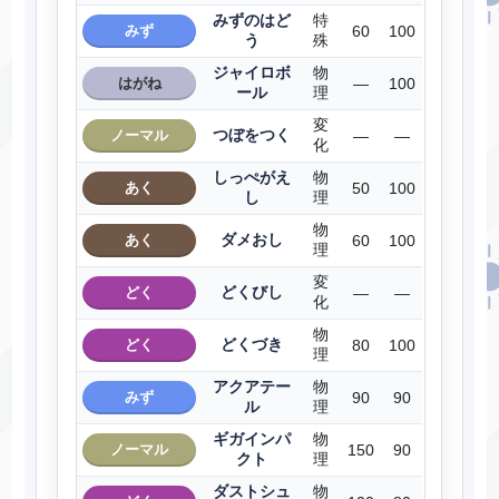
みずのはど
特
みず
60
100
う
殊
ジャイロボ
物
はがね
―
100
ール
理
変
つぼをつく
ノーマル
―
―
化
しっぺがえ
物
あく
50
100
し
理
物
ダメおし
あく
60
100
理
変
どくびし
どく
―
―
化
物
どくづき
どく
80
100
理
アクアテー
物
みず
90
90
ル
理
ギガインパ
物
ノーマル
150
90
クト
理
ダストシュ
物