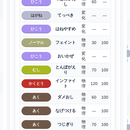
ひこう
60
―
し
理
変
てっぺき
はがね
―
―
化
変
はねやすめ
ひこう
―
―
化
物
フェイント
ノーマル
30
100
理
変
おいかぜ
ひこう
―
―
化
とんぼがえ
物
むし
70
100
り
理
インファイ
物
かくとう
120
100
ト
理
物
ダメおし
あく
60
100
理
物
なげつける
あく
―
100
理
物
つじぎり
あく
70
100
理