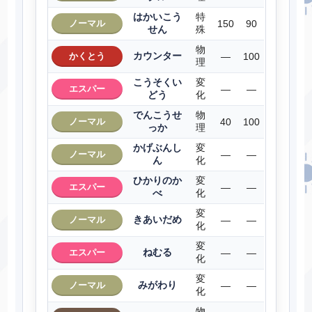
はかいこう
特
ノーマル
150
90
せん
殊
物
カウンター
かくとう
―
100
理
こうそくい
変
エスパー
―
―
どう
化
でんこうせ
物
ノーマル
40
100
っか
理
かげぶんし
変
ノーマル
―
―
ん
化
ひかりのか
変
エスパー
―
―
べ
化
変
きあいだめ
ノーマル
―
―
化
変
ねむる
エスパー
―
―
化
変
みがわり
ノーマル
―
―
化
物