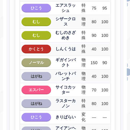
エアスラッ
特
ひこう
75
95
シュ
殊
シザークロ
物
むし
80
100
ス
理
むしのさざ
特
むし
90
100
めき
殊
特
しんくうは
かくとう
40
100
殊
ギガインパ
物
ノーマル
150
90
クト
理
バレットパ
物
はがね
40
100
ンチ
理
サイコカッ
物
エスパー
70
100
ター
理
ラスターカ
特
はがね
80
100
ノン
殊
変
きりばらい
ひこう
―
―
化
アイアンヘ
物