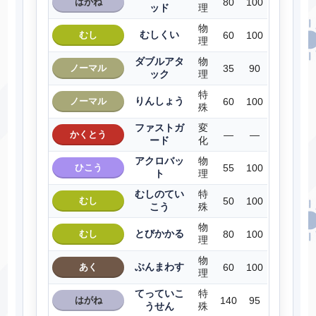
はがね
80
100
ッド
理
物
むしくい
むし
60
100
理
ダブルアタ
物
ノーマル
35
90
ック
理
特
りんしょう
ノーマル
60
100
殊
ファストガ
変
かくとう
―
―
ード
化
アクロバッ
物
ひこう
55
100
ト
理
むしのてい
特
むし
50
100
こう
殊
物
とびかかる
むし
80
100
理
物
ぶんまわす
あく
60
100
理
てっていこ
特
はがね
140
95
うせん
殊