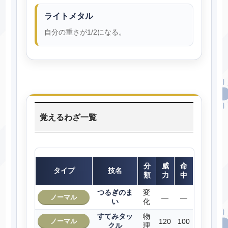
ライトメタル
自分の重さが1/2になる。
覚えるわざ一覧
分
威
命
タイプ
技名
類
力
中
つるぎのま
変
ノーマル
―
―
い
化
すてみタッ
物
ノーマル
120
100
クル
理