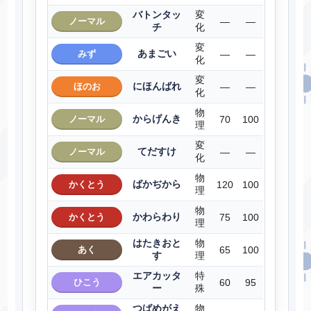
バトンタッ
変
ノーマル
―
―
チ
化
変
あまごい
みず
―
―
化
変
にほんばれ
ほのお
―
―
化
物
からげんき
ノーマル
70
100
理
変
てだすけ
ノーマル
―
―
化
物
ばかぢから
かくとう
120
100
理
物
かわらわり
かくとう
75
100
理
はたきおと
物
あく
65
100
す
理
エアカッタ
特
ひこう
60
95
ー
殊
つばめがえ
物