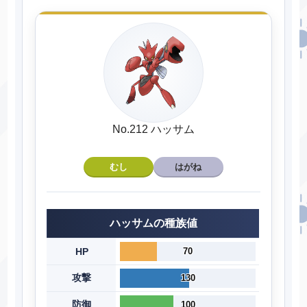
No.212 ハッサム
むし
はがね
ハッサムの種族値
HP
70
攻撃
130
防御
100