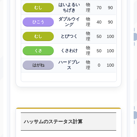
はいよるい
物
むし
70
90
ちげき
理
ダブルウイ
物
ひこう
40
90
ング
理
物
とびつく
むし
50
100
理
物
くさわけ
くさ
50
100
理
ハードプレ
物
はがね
0
100
ス
理
ハッサムのステータス計算