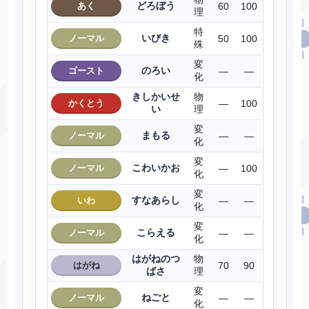
どろぼう
あく
60
100
理
特
いびき
ノーマル
50
100
殊
変
のろい
ゴースト
―
―
化
きしかいせ
物
かくとう
―
100
い
理
変
まもる
ノーマル
―
―
化
変
こわいかお
ノーマル
―
100
化
変
すなあらし
いわ
―
―
化
変
こらえる
ノーマル
―
―
化
はがねのつ
物
はがね
70
90
ばさ
理
変
ねごと
ノーマル
―
―
化