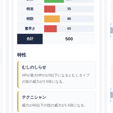
特攻
55
特防
80
素早さ
65
500
合計
特性
むしのしらせ
HPが最大HPの1/3以下になるとむしタイプ
の技の威力が1.5倍になる。
テクニシャン
威力が60以下の技の威力が1.5倍になる。