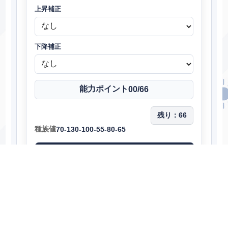
上昇補正
下降補正
能力ポイント
00
/66
残り：
66
種族値
70-130-100-55-80-65
能力
能力ポイント
実数値
145
HP
0
32
150
攻撃
0
32