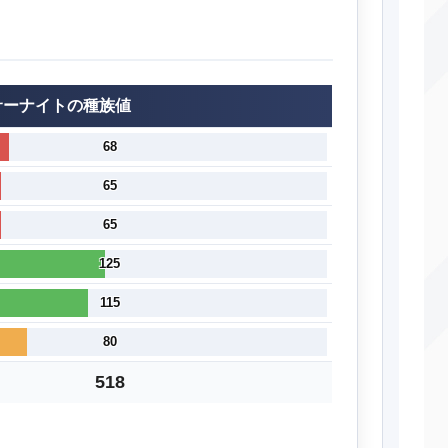
サーナイトの種族値
68
65
65
125
115
80
518