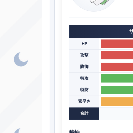
HP
攻撃
防御
特攻
特防
素早さ
合計
特性