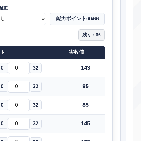
いびき
特殊
50
100
補正
まもる
変化
―
―
能力ポイント
00
/66
みちづれ
変化
―
―
残り：
66
こごえるかぜ
特殊
55
95
ト
実数値
こらえる
変化
―
―
あまえる
変化
―
100
143
0
32
いばる
変化
―
85
85
0
32
ろいまなざし
変化
―
―
85
ねごと
変化
0
32
―
―
んぴのまもり
変化
―
―
145
0
32
いたみわけ
変化
―
―