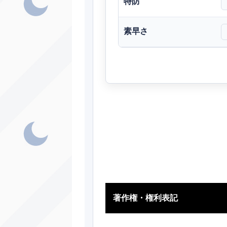
特防
ノーマル
みず
素早さ
ほのお
ノーマル
シ
ゴースト
エスパー
ほのお
あく
ノーマル
あく
著作権・権利表記
ノーマル