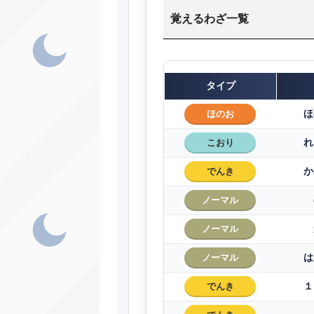
覚えるわざ一覧
タイプ
ほ
ほのお
れ
こおり
か
でんき
ノーマル
ノーマル
は
ノーマル
１
でんき