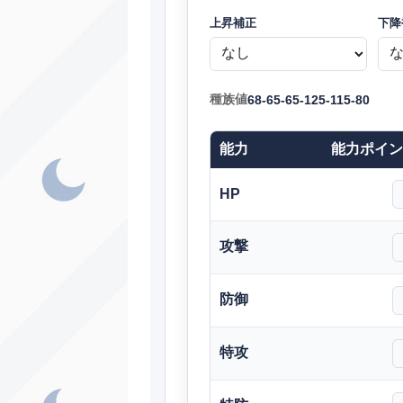
ノーマル
上昇補正
下降
ノーマル
ゴースト
種族値
68-65-65-125-115-80
こおり
能力
能力ポイン
ノーマル
フェアリー
HP
ノーマル
攻撃
く
ノーマル
防御
ノーマル
し
ノーマル
特攻
ノーマル