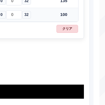
135
0
32
アンコール
変化
―
100
あまごい
変化
―
―
100
0
32
にほんばれ
変化
―
―
クリア
じこあんじ
変化
―
―
ャドーボール
特殊
80
100
みらいよち
特殊
120
100
おにび
変化
―
85
おきみやげ
変化
―
100
からげんき
物理
70
100
ちょうはつ
変化
―
100
てだすけ
変化
―
―