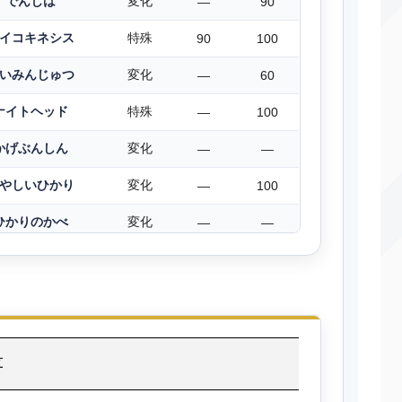
でんじは
変化
―
90
イコキネシス
特殊
90
100
いみんじゅつ
変化
―
60
ナイトヘッド
特殊
―
100
かげぶんしん
変化
―
―
やしいひかり
変化
―
100
ひかりのかべ
変化
―
―
リフレクター
変化
―
―
ねむる
変化
―
―
みがわり
変化
―
―
算
どろぼう
物理
60
100