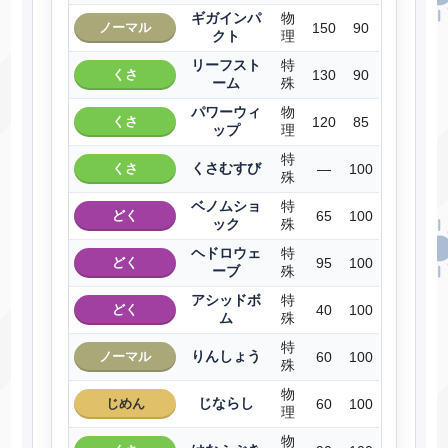
ギガインパ
物
ノーマル
150
90
クト
理
リーフスト
特
くさ
130
90
ーム
殊
パワーウィ
物
くさ
120
85
ップ
理
特
くさむすび
くさ
―
100
殊
ベノムショ
特
どく
65
100
ック
殊
ヘドロウェ
特
どく
95
100
ーブ
殊
アシッドボ
特
どく
40
100
ム
殊
特
りんしょう
ノーマル
60
100
殊
物
じならし
じめん
60
100
理
物