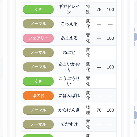
ギガドレイ
特
くさ
75
100
ン
殊
変
こらえる
ノーマル
―
―
化
変
あまえる
フェアリー
―
100
化
変
ねごと
ノーマル
―
―
化
あまいかお
変
ノーマル
―
100
り
化
こうごうせ
変
くさ
―
―
い
化
変
にほんばれ
ほのお
―
―
化
物
からげんき
ノーマル
70
100
理
変
てだすけ
ノーマル
―
―
化
変