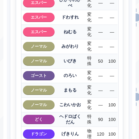
エスパー
―
―
べ
化
変
ドわすれ
エスパー
―
―
化
変
ねむる
エスパー
―
―
化
変
みがわり
ノーマル
―
―
化
特
いびき
ノーマル
50
100
殊
変
のろい
ゴースト
―
―
化
変
まもる
ノーマル
―
―
化
変
こわいかお
ノーマル
―
100
化
ヘドロばく
特
どく
90
100
だん
殊
物
げきりん
ドラゴン
120
100
理