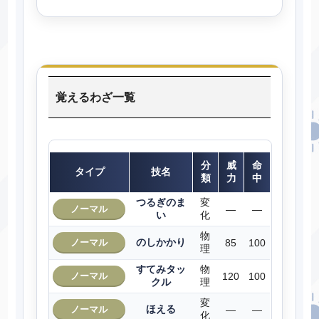
覚えるわざ一覧
分
威
命
タイプ
技名
類
力
中
つるぎのま
変
ノーマル
―
―
い
化
物
のしかかり
ノーマル
85
100
理
すてみタッ
物
ノーマル
120
100
クル
理
変
ほえる
ノーマル
―
―
化