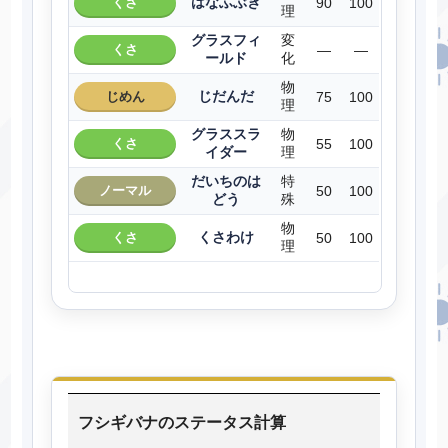
はなふぶき
くさ
90
100
理
グラスフィ
変
くさ
―
―
ールド
化
物
じだんだ
じめん
75
100
理
グラススラ
物
くさ
55
100
イダー
理
だいちのは
特
ノーマル
50
100
どう
殊
物
くさわけ
くさ
50
100
理
フシギバナのステータス計算