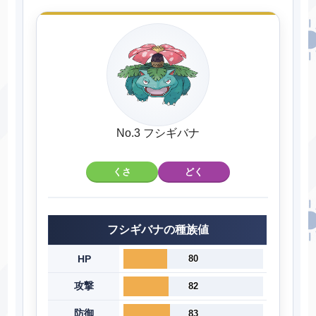
No.3 フシギバナ
くさ
どく
フシギバナの種族値
HP
80
攻撃
82
防御
83