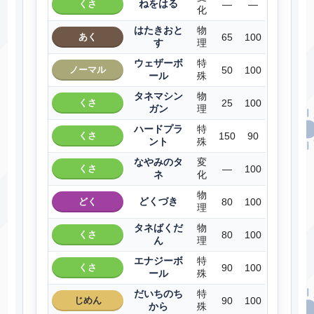
ねをはる
くさ
―
―
化
はたきおと
物
あく
65
100
す
理
ウェザーボ
特
ノーマル
50
100
ール
殊
タネマシン
物
くさ
25
100
ガン
理
ハードプラ
特
くさ
150
90
ント
殊
なやみのタ
変
くさ
―
100
ネ
化
物
どくづき
どく
80
100
理
タネばくだ
物
くさ
80
100
ん
理
エナジーボ
特
くさ
90
100
ール
殊
だいちのち
特
じめん
90
100
から
殊