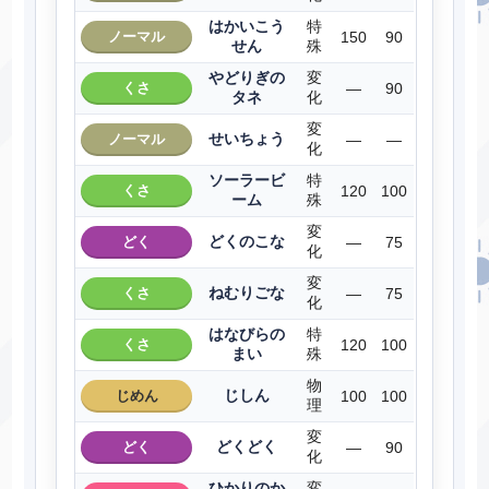
はかいこう
特
ノーマル
150
90
せん
殊
やどりぎの
変
くさ
―
90
タネ
化
変
せいちょう
ノーマル
―
―
化
ソーラービ
特
くさ
120
100
ーム
殊
変
どくのこな
どく
―
75
化
変
ねむりごな
くさ
―
75
化
はなびらの
特
くさ
120
100
まい
殊
物
じしん
じめん
100
100
理
変
どくどく
どく
―
90
化
ひかりのか
変