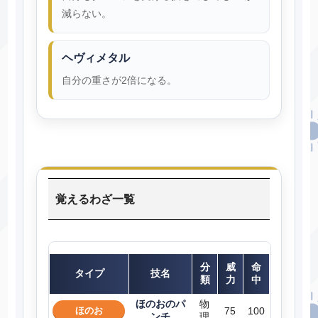
減らない。
ヘヴィメタル
自分の重さが2倍になる。
覚えるわざ一覧
分
威
命
タイプ
技名
類
力
中
ほのおのパ
物
ほのお
75
100
ンチ
理