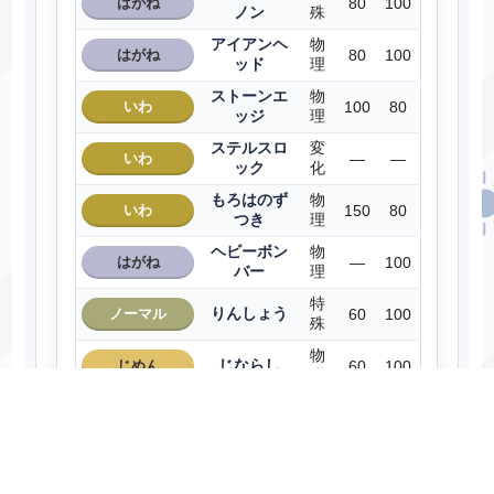
はがね
80
100
ノン
殊
アイアンヘ
物
はがね
80
100
ッド
理
ストーンエ
物
いわ
100
80
ッジ
理
ステルスロ
変
いわ
―
―
ック
化
もろはのず
物
いわ
150
80
つき
理
ヘビーボン
物
はがね
―
100
バー
理
特
りんしょう
ノーマル
60
100
殊
物
じならし
じめん
60
100
理
１０まんば
物
じめん
95
95
りき
理
スマートホ
物
はがね
70
―
ーン
理