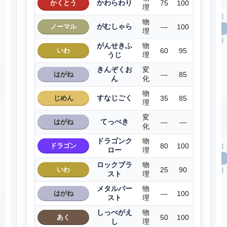
かわらわり
かくとう
75
100
理
物
がむしゃら
ノーマル
―
100
理
がんせきふ
物
いわ
60
95
うじ
理
きんぞくお
変
はがね
―
85
ん
化
物
すなじごく
じめん
35
85
理
変
てっぺき
はがね
―
―
化
ドラゴンク
物
ドラゴン
80
100
ロー
理
ロックブラ
物
いわ
25
90
スト
理
メタルバー
物
はがね
―
100
スト
理
しっぺがえ
物
あく
50
100
し
理