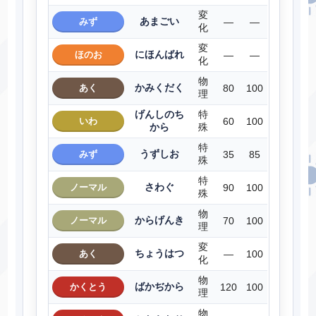
変
あまごい
みず
―
―
化
変
にほんばれ
ほのお
―
―
化
物
かみくだく
あく
80
100
理
げんしのち
特
いわ
60
100
から
殊
特
うずしお
みず
35
85
殊
特
さわぐ
ノーマル
90
100
殊
物
からげんき
ノーマル
70
100
理
変
ちょうはつ
あく
―
100
化
物
ばかぢから
かくとう
120
100
理
物