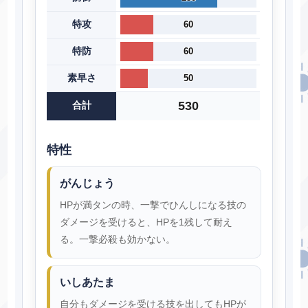
特攻
60
特防
60
素早さ
50
530
合計
特性
がんじょう
HPが満タンの時、一撃でひんしになる技の
ダメージを受けると、HPを1残して耐え
る。一撃必殺も効かない。
いしあたま
自分もダメージを受ける技を出してもHPが