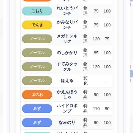
れいとうパ
物
こおり
75
100
ンチ
理
かみなりパ
物
でんき
75
100
ンチ
理
メガトンキ
物
ノーマル
120
75
ック
理
物
のしかかり
ノーマル
85
100
理
すてみタッ
物
ノーマル
120
100
クル
理
変
ほえる
ノーマル
―
―
化
かえんほう
特
ほのお
90
100
しゃ
殊
ハイドロポ
特
みず
110
80
ンプ
殊
特
なみのり
みず
90
100
殊