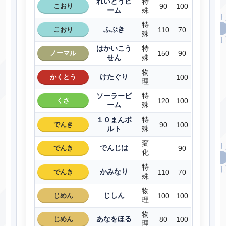
れいとうビ
特
こおり
90
100
ーム
殊
特
ふぶき
こおり
110
70
殊
はかいこう
特
ノーマル
150
90
せん
殊
物
けたぐり
かくとう
―
100
理
ソーラービ
特
くさ
120
100
ーム
殊
１０まんボ
特
でんき
90
100
ルト
殊
変
でんじは
でんき
―
90
化
特
かみなり
でんき
110
70
殊
物
じしん
じめん
100
100
理
物
あなをほる
じめん
80
100
理