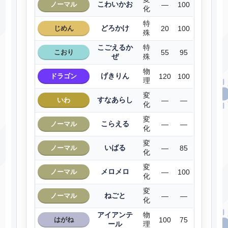
こわいかお
ノーマル
―
100
化
特
どろかけ
じめん
20
100
殊
こごえるか
特
こおり
55
95
ぜ
殊
物
げきりん
ドラゴン
120
100
理
変
すなあらし
いわ
―
―
化
変
こらえる
ノーマル
―
―
化
変
いばる
ノーマル
―
85
化
変
メロメロ
ノーマル
―
100
化
変
ねごと
ノーマル
―
―
化
アイアンテ
物
はがね
100
75
ール
理