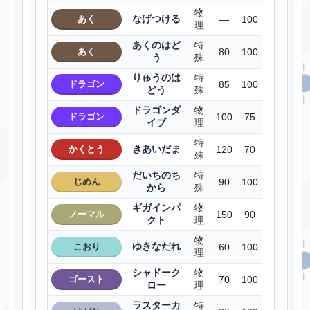
物
なげつける
あく
―
100
理
あくのはど
特
あく
80
100
う
殊
りゅうのは
特
ドラゴン
85
100
どう
殊
ドラゴンダ
物
ドラゴン
100
75
イブ
理
特
きあいだま
かくとう
120
70
殊
だいちのち
特
じめん
90
100
から
殊
ギガインパ
物
ノーマル
150
90
クト
理
物
ゆきなだれ
こおり
60
100
理
シャドーク
物
ゴースト
70
100
ロー
理
ラスターカ
特