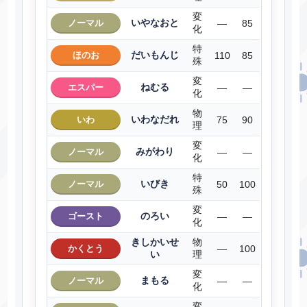
変
いやなおと
ノーマル
―
85
化
特
だいもんじ
ほのお
110
85
殊
変
ねむる
エスパー
―
―
化
物
いわなだれ
いわ
75
90
理
変
みがわり
ノーマル
―
―
化
特
いびき
ノーマル
50
100
殊
変
のろい
ゴースト
―
―
化
きしかいせ
物
かくとう
―
100
い
理
変
まもる
ノーマル
―
―
化
変