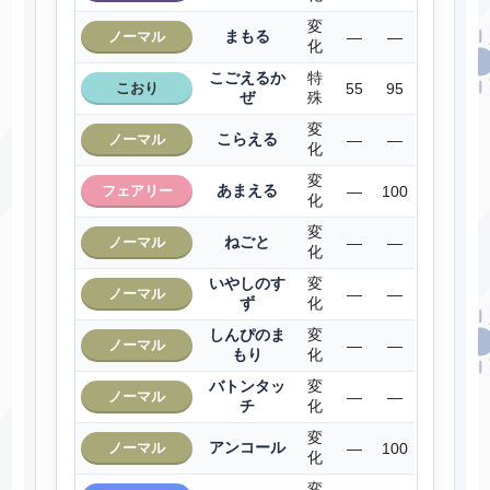
変
まもる
ノーマル
―
―
化
こごえるか
特
こおり
55
95
ぜ
殊
変
こらえる
ノーマル
―
―
化
変
あまえる
フェアリー
―
100
化
変
ねごと
ノーマル
―
―
化
いやしのす
変
ノーマル
―
―
ず
化
しんぴのま
変
ノーマル
―
―
もり
化
バトンタッ
変
ノーマル
―
―
チ
化
変
アンコール
ノーマル
―
100
化
変