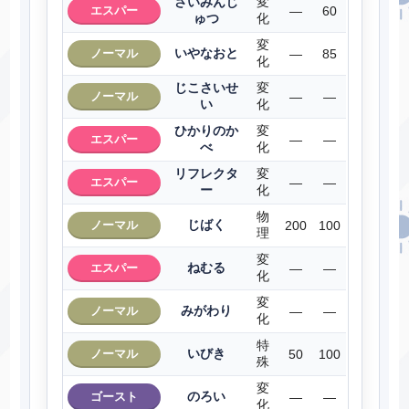
さいみんじ
変
エスパー
―
60
ゅつ
化
変
いやなおと
ノーマル
―
85
化
じこさいせ
変
ノーマル
―
―
い
化
ひかりのか
変
エスパー
―
―
べ
化
リフレクタ
変
エスパー
―
―
ー
化
物
じばく
ノーマル
200
100
理
変
ねむる
エスパー
―
―
化
変
みがわり
ノーマル
―
―
化
特
いびき
ノーマル
50
100
殊
変
のろい
ゴースト
―
―
化