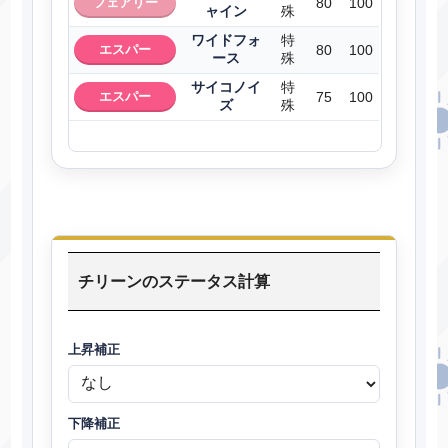
フェアリー
80
100
ャイン
殊
ワイドフォ
特
エスパー
80
100
ース
殊
サイコノイ
特
エスパー
75
100
ズ
殊
チリーンのステータス計算
上昇補正
下降補正