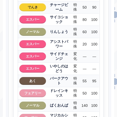
チャージビ
特
でんき
50
90
ーム
殊
サイコショ
特
エスパー
80
100
ック
殊
特
りんしょう
ノーマル
60
100
殊
アシストパ
特
エスパー
20
100
ワー
殊
サイドチェ
変
エスパー
―
―
ンジ
化
いやしのは
変
エスパー
―
―
どう
化
バークアウ
特
あく
55
95
ト
殊
ドレインキ
特
フェアリー
50
100
ッス
殊
特
ばくおんぱ
ノーマル
140
100
殊
マジカルシ
特