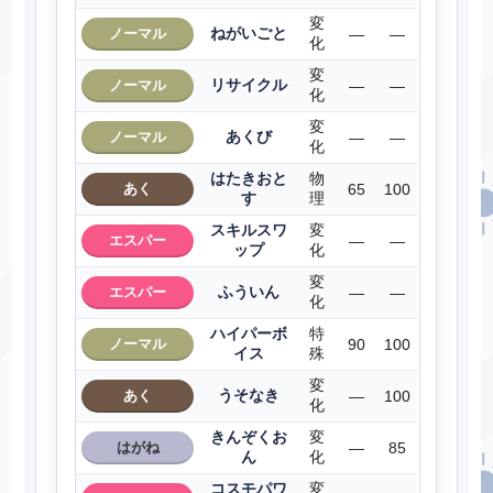
変
ねがいごと
ノーマル
―
―
化
変
リサイクル
ノーマル
―
―
化
変
あくび
ノーマル
―
―
化
はたきおと
物
あく
65
100
す
理
スキルスワ
変
エスパー
―
―
ップ
化
変
ふういん
エスパー
―
―
化
ハイパーボ
特
ノーマル
90
100
イス
殊
変
うそなき
あく
―
100
化
きんぞくお
変
はがね
―
85
ん
化
コスモパワ
変