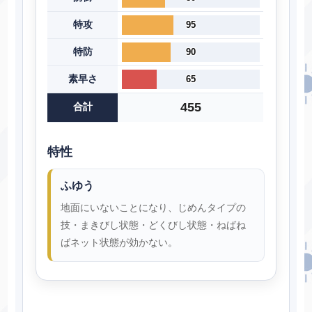
特攻
95
特防
90
素早さ
65
455
合計
特性
ふゆう
地面にいないことになり、じめんタイプの
技・まきびし状態・どくびし状態・ねばね
ばネット状態が効かない。