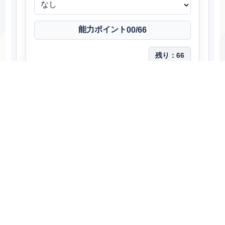
能力ポイント
00
/66
残り：
66
種族値
75-50-80-95-90-65
能力
能力ポイント
実数値
150
HP
0
32
70
攻撃
0
32
100
防御
0
32
115
特攻
0
32