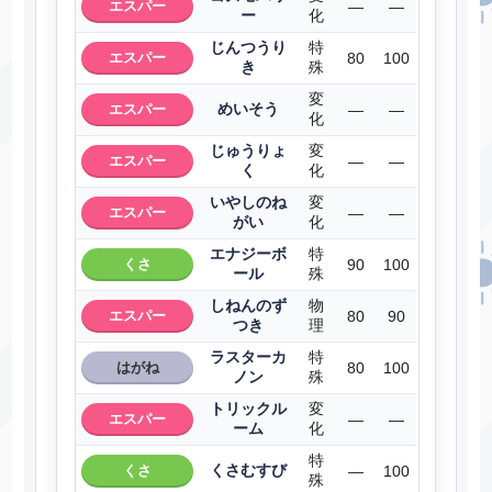
エスパー
―
―
ー
化
じんつうり
特
エスパー
80
100
き
殊
変
めいそう
エスパー
―
―
化
じゅうりょ
変
エスパー
―
―
く
化
いやしのね
変
エスパー
―
―
がい
化
エナジーボ
特
くさ
90
100
ール
殊
しねんのず
物
エスパー
80
90
つき
理
ラスターカ
特
はがね
80
100
ノン
殊
トリックル
変
エスパー
―
―
ーム
化
特
くさむすび
くさ
―
100
殊