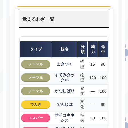
覚えるわざ一覧
分
威
命
タイプ
技名
類
力
中
物
まきつく
ノーマル
15
90
理
すてみタッ
物
ノーマル
120
100
クル
理
変
かなしばり
ノーマル
―
100
化
変
でんじは
でんき
―
90
化
サイコキネ
特
エスパー
90
100
シス
殊