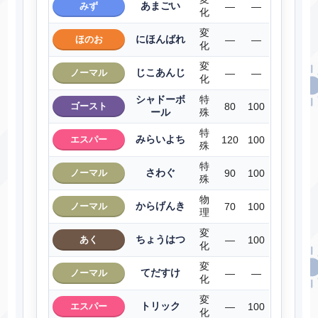
あまごい
みず
―
―
化
変
にほんばれ
ほのお
―
―
化
変
じこあんじ
ノーマル
―
―
化
シャドーボ
特
ゴースト
80
100
ール
殊
特
みらいよち
エスパー
120
100
殊
特
さわぐ
ノーマル
90
100
殊
物
からげんき
ノーマル
70
100
理
変
ちょうはつ
あく
―
100
化
変
てだすけ
ノーマル
―
―
化
変
トリック
エスパー
―
100
化