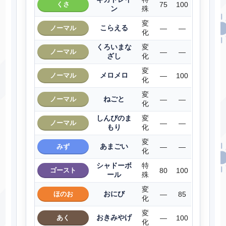
くさ
75
100
ン
殊
変
こらえる
ノーマル
―
―
化
くろいまな
変
ノーマル
―
―
ざし
化
変
メロメロ
ノーマル
―
100
化
変
ねごと
ノーマル
―
―
化
しんぴのま
変
ノーマル
―
―
もり
化
変
あまごい
みず
―
―
化
シャドーボ
特
ゴースト
80
100
ール
殊
変
おにび
ほのお
―
85
化
変
おきみやげ
あく
―
100
化