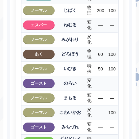
物
じばく
ノーマル
200
100
理
変
ねむる
エスパー
―
―
化
変
みがわり
ノーマル
―
―
化
物
どろぼう
あく
60
100
理
特
いびき
ノーマル
50
100
殊
変
のろい
ゴースト
―
―
化
変
まもる
ノーマル
―
―
化
変
こわいかお
ノーマル
―
100
化
変
みちづれ
ゴースト
―
―
化
ギガドレイ
特