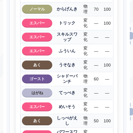
物
からげんき
ノーマル
70
100
理
変
トリック
エスパー
―
100
化
スキルスワ
変
エスパー
―
―
ップ
化
変
ふういん
エスパー
―
―
化
変
うそなき
あく
―
100
化
シャドーパ
物
ゴースト
60
―
ンチ
理
変
てっぺき
はがね
―
―
化
変
めいそう
エスパー
―
―
化
しっぺがえ
物
あく
50
100
し
理
パワースワ
変