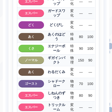
エスパー
―
―
ップ
化
ガードスワ
変
エスパー
―
―
ップ
化
変
どくびし
どく
―
―
化
あくのはど
特
あく
80
100
う
殊
エナジーボ
特
くさ
90
100
ール
殊
ギガインパ
物
ノーマル
150
90
クト
理
変
わるだくみ
あく
―
―
化
シャドーク
物
ゴースト
70
100
ロー
理
しねんのず
物
エスパー
80
90
つき
理
トリックル
変
エスパー
―
―
ーム
化