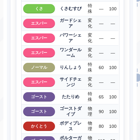
特
くさむすび
くさ
―
100
殊
ガードシェ
変
エスパー
―
―
ア
化
パワーシェ
変
エスパー
―
―
ア
化
ワンダール
変
エスパー
―
―
ーム
化
特
りんしょう
ノーマル
60
100
殊
サイドチェ
変
エスパー
―
―
ンジ
化
特
たたりめ
ゴースト
65
100
殊
ゴーストダ
物
ゴースト
90
100
イブ
理
ボディプレ
物
かくとう
80
100
ス
理
ポルターガ
物