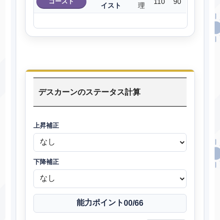
ゴースト
110
90
イスト
理
デスカーンのステータス計算
上昇補正
下降補正
能力ポイント
00
/66