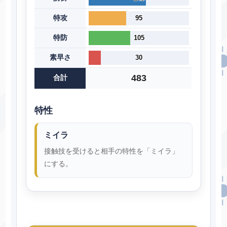
特攻
95
特防
105
素早さ
30
483
合計
特性
ミイラ
接触技を受けると相手の特性を「ミイラ」
にする。