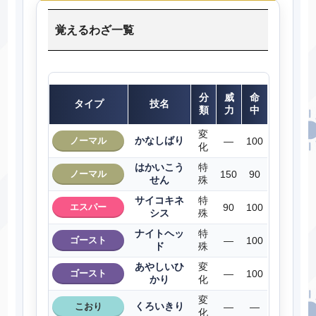
覚えるわざ一覧
分
威
命
タイプ
技名
類
力
中
変
かなしばり
ノーマル
―
100
化
はかいこう
特
ノーマル
150
90
せん
殊
サイコキネ
特
エスパー
90
100
シス
殊
ナイトヘッ
特
ゴースト
―
100
ド
殊
あやしいひ
変
ゴースト
―
100
かり
化
変
くろいきり
こおり
―
―
化