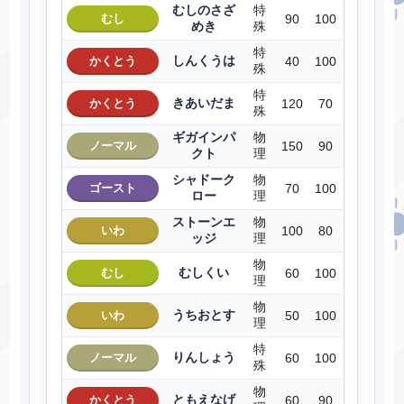
むしのさざ
特
むし
90
100
めき
殊
特
しんくうは
かくとう
40
100
殊
特
きあいだま
かくとう
120
70
殊
ギガインパ
物
ノーマル
150
90
クト
理
シャドーク
物
ゴースト
70
100
ロー
理
ストーンエ
物
いわ
100
80
ッジ
理
物
むしくい
むし
60
100
理
物
うちおとす
いわ
50
100
理
特
りんしょう
ノーマル
60
100
殊
物
ともえなげ
かくとう
60
90