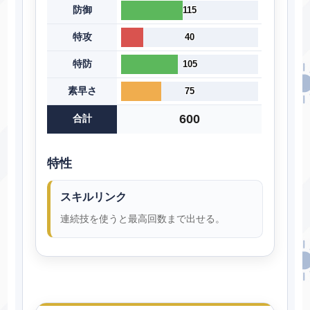
防御
115
特攻
40
特防
105
素早さ
75
600
合計
特性
スキルリンク
連続技を使うと最高回数まで出せる。