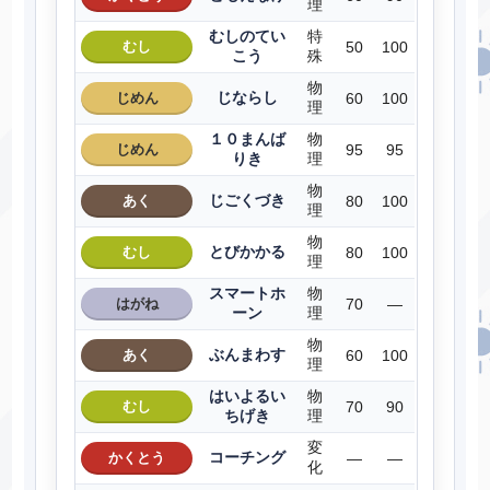
理
むしのてい
特
むし
50
100
こう
殊
物
じならし
じめん
60
100
理
１０まんば
物
じめん
95
95
りき
理
物
じごくづき
あく
80
100
理
物
とびかかる
むし
80
100
理
スマートホ
物
はがね
70
―
ーン
理
物
ぶんまわす
あく
60
100
理
はいよるい
物
むし
70
90
ちげき
理
変
コーチング
かくとう
―
―
化