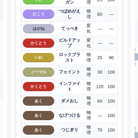
ガン
理
つばめがえ
物
ひこう
60
―
し
理
変
てっぺき
はがね
―
―
化
ビルドアッ
変
かくとう
―
―
プ
化
ロックブラ
物
いわ
25
90
スト
理
物
フェイント
ノーマル
30
100
理
インファイ
物
かくとう
120
100
ト
理
物
ダメおし
あく
60
100
理
物
なげつける
あく
―
100
理
物
つじぎり
あく
70
100
理