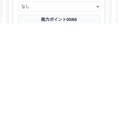
能力ポイント
00
/66
残り：
66
種族値
80-185-115-40-105-75
能力
能力ポイント
実数値
155
HP
0
32
205
攻撃
0
32
135
防御
0
32
60
特攻
0
32