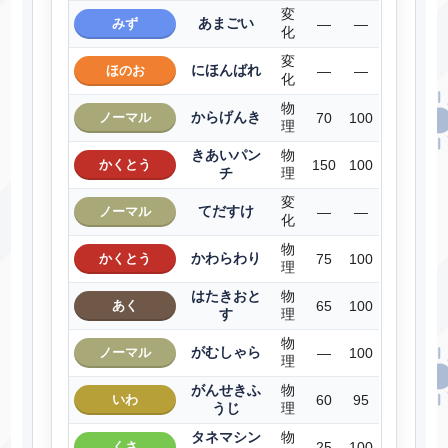
変
あまごい
みず
―
―
化
変
にほんばれ
ほのお
―
―
化
物
からげんき
ノーマル
70
100
理
きあいパン
物
かくとう
150
100
チ
理
変
てだすけ
ノーマル
―
―
化
物
かわらわり
かくとう
75
100
理
はたきおと
物
あく
65
100
す
理
物
がむしゃら
ノーマル
―
100
理
がんせきふ
物
いわ
60
95
うじ
理
タネマシン
物
くさ
25
100