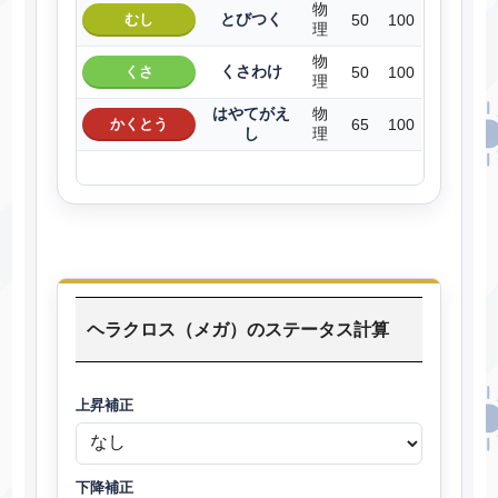
物
とびつく
むし
50
100
理
物
くさわけ
くさ
50
100
理
はやてがえ
物
かくとう
65
100
し
理
ヘラクロス（メガ）のステータス計算
上昇補正
下降補正