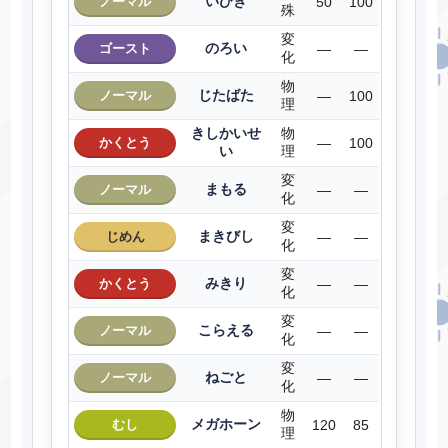
いびき
ノーマル
50
100
殊
変
のろい
ゴースト
―
―
化
物
じたばた
ノーマル
―
100
理
きしかいせ
物
かくとう
―
100
い
理
変
まもる
ノーマル
―
―
化
変
まきびし
じめん
―
―
化
変
みきり
かくとう
―
―
化
変
こらえる
ノーマル
―
―
化
変
ねごと
ノーマル
―
―
化
物
メガホーン
むし
120
85
理