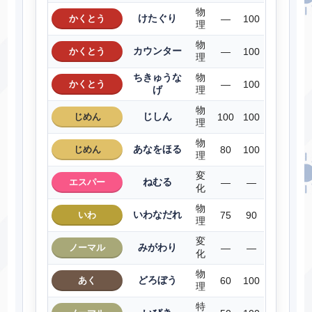
物
けたぐり
かくとう
―
100
理
物
カウンター
かくとう
―
100
理
ちきゅうな
物
かくとう
―
100
げ
理
物
じしん
じめん
100
100
理
物
あなをほる
じめん
80
100
理
変
ねむる
エスパー
―
―
化
物
いわなだれ
いわ
75
90
理
変
みがわり
ノーマル
―
―
化
物
どろぼう
あく
60
100
理
特