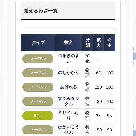
覚えるわざ一覧
分
威
命
タイプ
技名
類
力
中
つるぎのま
変
ノーマル
―
―
い
化
物
のしかかり
ノーマル
85
100
理
物
あばれる
ノーマル
120
100
理
すてみタッ
物
ノーマル
120
100
クル
理
ミサイルば
物
むし
25
95
り
理
はかいこう
特
ノーマル
150
90
せん
殊