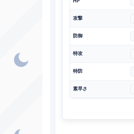
HP
ノーマル
攻撃
ノーマル
防御
ノーマル
ア
はがね
特攻
みず
特防
ほのお
あく
素早さ
シ
ゴースト
あく
ノーマル
ほのお