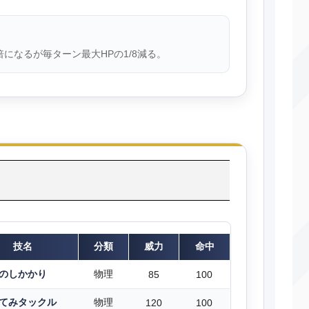
倍になるが毎ターン最大HPの1/8減る。
技名
分類
威力
命中
のしかかり
物理
85
100
てみタックル
物理
120
100