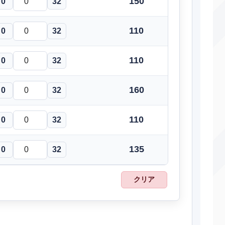
150
0
32
いばる
変化
―
85
110
0
32
ねごと
変化
―
―
110
いたみわけ
変化
0
32
―
―
イアンテール
物理
100
75
160
0
32
あまごい
変化
―
―
110
0
32
にほんばれ
変化
―
―
かみくだく
物理
80
100
135
0
32
ャドーボール
特殊
80
100
クリア
ふくろだたき
物理
―
100
さわぐ
特殊
90
100
ねっぷう
特殊
95
90