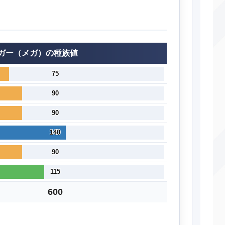
ガー（メガ）の種族値
75
90
90
140
90
115
600