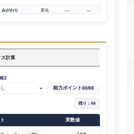
みがわり
変化
―
―
どろぼう
物理
60
100
いびき
特殊
50
100
きしかいせい
物理
―
100
タス計算
うらみ
変化
―
100
まもる
変化
―
―
補正
こわいかお
変化
―
100
能力ポイント
00
/66
ドロばくだん
特殊
90
100
残り：
66
どろかけ
特殊
20
100
ト
実数値
みちづれ
変化
―
―
こらえる
変化
―
―