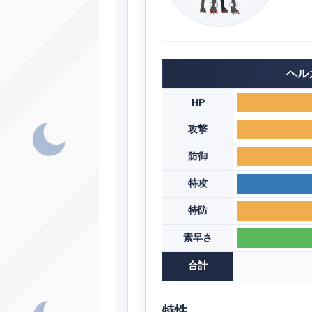
ヘル
HP
攻撃
防御
特攻
特防
素早さ
合計
特性