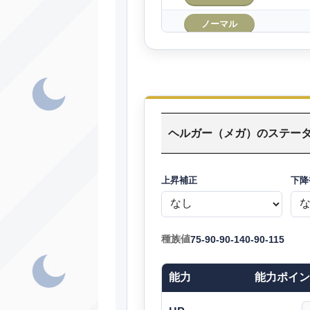
ノーマル
あく
ノーマル
かくとう
ヘルガー（メガ）のステー
ゴースト
ノーマル
上昇補正
下降
ノーマル
ヘ
どく
種族値
75-90-90-140-90-115
じめん
能力
能力ポイン
ゴースト
ノーマル