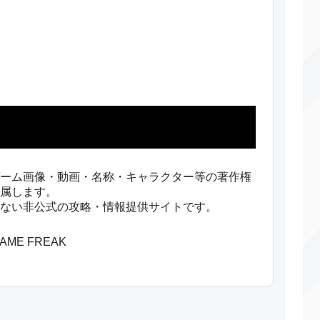
いちゃもん
変化
―
100
おにび
変化
―
85
からげんき
物理
70
100
ちょうはつ
変化
―
100
てだすけ
変化
―
―
がむしゃら
物理
―
100
ーム画像・動画・名称・キャラクター等の著作権
属します。
イパーボイス
特殊
90
100
ない非公式の攻略・情報提供サイトです。
ーバーヒート
特殊
130
90
/GAME FREAK
とおぼえ
変化
―
―
ッドショット
特殊
55
95