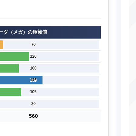
ーダ（メガ）の種族値
70
120
100
145
105
20
560