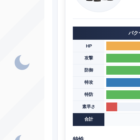
バク
HP
攻撃
防御
特攻
特防
素早さ
合計
特性