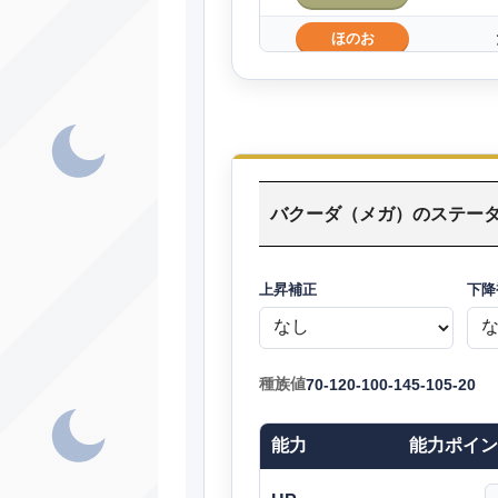
ほのお
エスパー
エスパー
いわ
バクーダ（メガ）のステー
ノーマル
ノーマル
上昇補正
下降
ゴースト
ノーマル
種族値
70-120-100-145-105-20
ノーマル
能力
能力ポイン
じめん
いわ