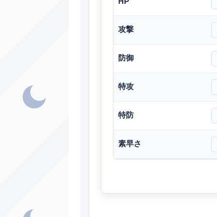
HP
ノーマル
攻撃
フェアリー
防御
ノーマル
みず
特攻
ほのお
特防
げ
いわ
ノーマル
素早さ
ノーマル
ノーマル
ほのお
ほのお