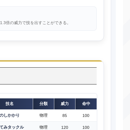
1.3倍の威力で技を出すことができる。
技名
分類
威力
命中
のしかかり
物理
85
100
てみタックル
物理
120
100