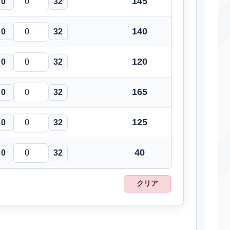
145
0
32
こらえる
変化
―
―
140
0
32
あまえる
変化
―
100
120
ねごと
変化
0
32
―
―
あまごい
変化
―
―
165
0
32
にほんばれ
変化
―
―
125
0
32
んしのちから
特殊
60
100
たくわえる
変化
―
―
40
0
32
はきだす
特殊
―
100
クリア
のみこむ
変化
―
―
ねっぷう
特殊
95
90
おにび
変化
―
85