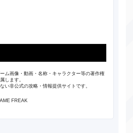
からげんき
物理
70
100
てだすけ
変化
―
―
あくび
変化
―
―
がむしゃら
物理
―
100
ふんか
特殊
150
100
ーバーヒート
特殊
130
90
ーム画像・動画・名称・キャラクター等の著作権
属します。
んせきふうじ
物理
60
95
ない非公式の攻略・情報提供サイトです。
とおぼえ
変化
―
―
/GAME FREAK
ッドショット
特殊
55
95
レアドライブ
物理
120
100