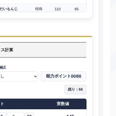
だいもんじ
特殊
110
85
ドわすれ
変化
―
―
ねむる
変化
―
―
いわなだれ
物理
75
90
タス計算
みがわり
変化
―
―
いびき
特殊
50
100
補正
のろい
変化
―
―
能力ポイント
00
/66
まもる
変化
―
―
残り：
66
こわいかお
変化
―
100
ト
実数値
どろかけ
特殊
20
100
すなあらし
変化
―
―