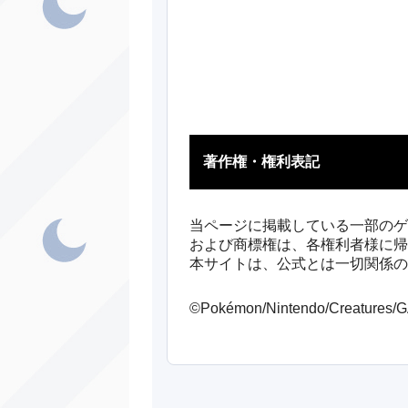
ノーマル
ノーマル
ノーマル
ノーマル
著作権・権利表記
ほのお
オ
ほのお
当ページに掲載している一部のゲ
および商標権は、各権利者様に帰
が
いわ
本サイトは、公式とは一切関係の
ノーマル
©Pokémon/Nintendo/Creatures
マ
じめん
フ
ほのお