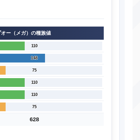
ブオー（メガ）の種族値
110
148
75
110
110
75
628