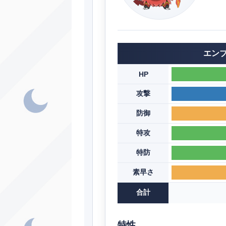
エン
HP
攻撃
防御
特攻
特防
素早さ
合計
特性