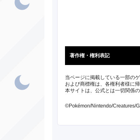
かくとう
ノーマル
あく
ノーマル
著作権・権利表記
ブ
ほのお
オ
ほのお
当ページに掲載している一部のゲ
および商標権は、各権利者様に帰
が
いわ
本サイトは、公式とは一切関係の
かくとう
©Pokémon/Nintendo/Creatures
ア
かくとう
ジ
はがね