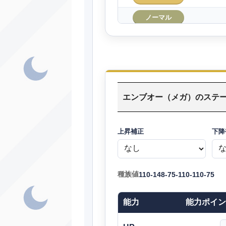
ノーマル
ほのお
エスパー
いわ
エンブオー（メガ）のステ
ノーマル
ノーマル
上昇補正
下降
ゴースト
かくとう
種族値
110-148-75-110-110-75
ノーマル
能力
能力ポイン
ノーマル
じめん