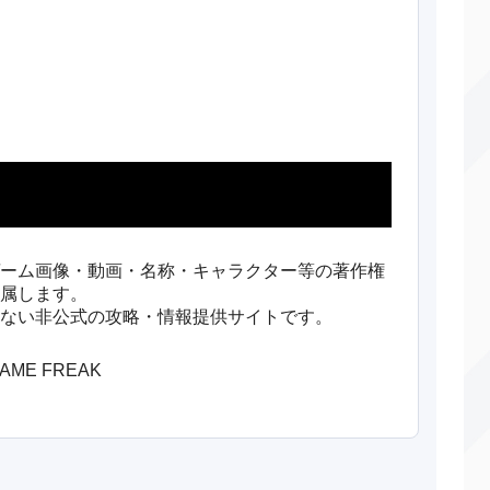
かわらわり
物理
75
100
あくび
変化
―
―
はたきおとす
物理
65
100
がむしゃら
物理
―
100
ラストバーン
特殊
150
90
ーバーヒート
特殊
130
90
ーム画像・動画・名称・キャラクター等の著作権
属します。
んせきふうじ
物理
60
95
ない非公式の攻略・情報提供サイトです。
ビルドアップ
変化
―
―
/GAME FREAK
ームハンマー
物理
100
90
ャイロボール
物理
―
100