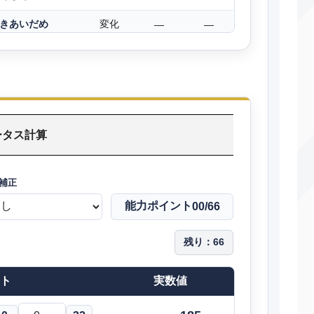
きあいだめ
変化
―
―
だいもんじ
特殊
110
85
ねむる
変化
―
―
いわなだれ
物理
75
90
ータス計算
みがわり
変化
―
―
いびき
特殊
50
100
補正
のろい
変化
―
―
能力ポイント
00
/66
きしかいせい
物理
―
100
残り：
66
まもる
変化
―
―
ト
実数値
こわいかお
変化
―
100
どろかけ
特殊
20
100