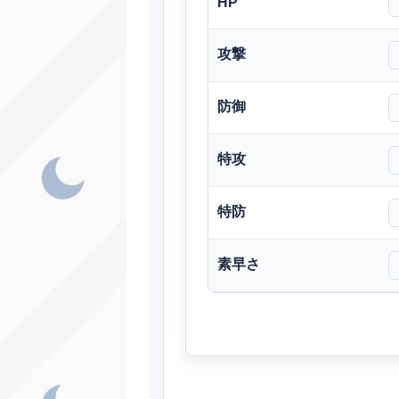
HP
ノーマル
攻撃
ノーマル
防御
ア
はがね
ほのお
特攻
ほのお
特防
ほのお
ノーマル
素早さ
かくとう
あく
ノーマル
かくとう