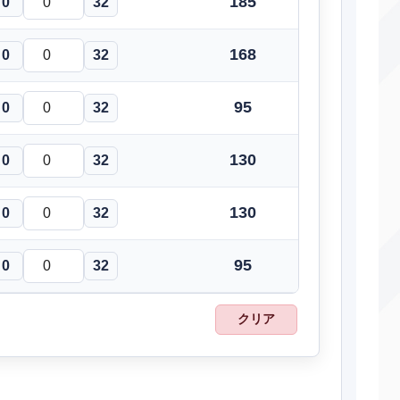
185
0
32
こらえる
変化
―
―
168
0
32
ねごと
変化
―
―
95
イアンテール
物理
0
32
100
75
にほんばれ
変化
―
―
130
0
32
ねっぷう
特殊
95
90
130
0
32
おにび
変化
―
85
からげんき
物理
70
100
95
0
32
きあいパンチ
物理
150
100
クリア
ちょうはつ
変化
―
100
てだすけ
変化
―
―
ばかぢから
物理
120
100