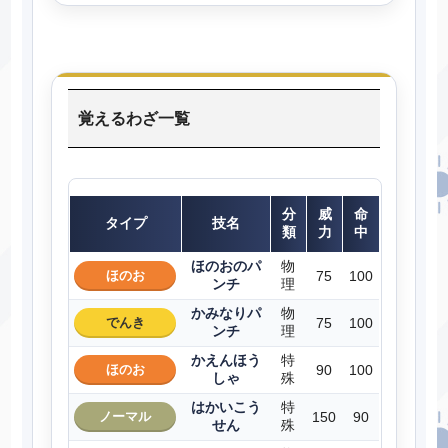
覚えるわざ一覧
分
威
命
タイプ
技名
類
力
中
ほのおのパ
物
ほのお
75
100
ンチ
理
かみなりパ
物
でんき
75
100
ンチ
理
かえんほう
特
ほのお
90
100
しゃ
殊
はかいこう
特
ノーマル
150
90
せん
殊