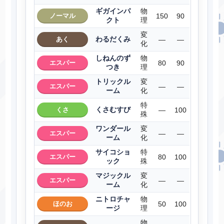
ギガインパ
物
ノーマル
150
90
クト
理
変
わるだくみ
あく
―
―
化
しねんのず
物
エスパー
80
90
つき
理
トリックル
変
エスパー
―
―
ーム
化
特
くさむすび
くさ
―
100
殊
ワンダール
変
エスパー
―
―
ーム
化
サイコショ
特
エスパー
80
100
ック
殊
マジックル
変
エスパー
―
―
ーム
化
ニトロチャ
物
ほのお
50
100
ージ
理
物