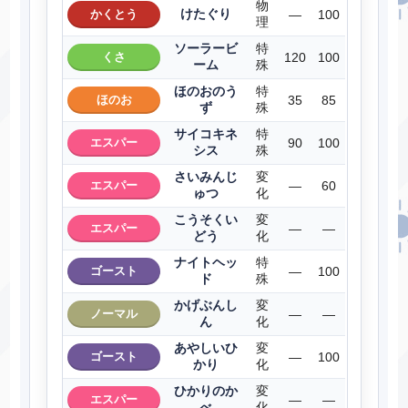
物
けたぐり
かくとう
―
100
理
ソーラービ
特
くさ
120
100
ーム
殊
ほのおのう
特
ほのお
35
85
ず
殊
サイコキネ
特
エスパー
90
100
シス
殊
さいみんじ
変
エスパー
―
60
ゅつ
化
こうそくい
変
エスパー
―
―
どう
化
ナイトヘッ
特
ゴースト
―
100
ド
殊
かげぶんし
変
ノーマル
―
―
ん
化
あやしいひ
変
ゴースト
―
100
かり
化
ひかりのか
変
エスパー
―
―
べ
化