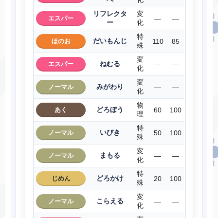
リフレクタ
変
エスパー
―
―
ー
化
特
だいもんじ
ほのお
110
85
殊
変
ねむる
エスパー
―
―
化
変
みがわり
ノーマル
―
―
化
物
どろぼう
あく
60
100
理
特
いびき
ノーマル
50
100
殊
変
まもる
ノーマル
―
―
化
特
どろかけ
じめん
20
100
殊
変
こらえる
ノーマル
―
―
化