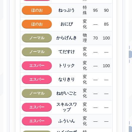
特
ねっぷう
ほのお
95
90
殊
変
おにび
ほのお
―
85
化
物
からげんき
ノーマル
70
100
理
変
てだすけ
ノーマル
―
―
化
変
トリック
エスパー
―
100
化
変
なりきり
エスパー
―
―
化
変
ねがいごと
ノーマル
―
―
化
スキルスワ
変
エスパー
―
―
ップ
化
変
ふういん
エスパー
―
―
化
ハイパーボ
特