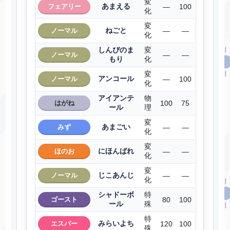
変
あまえる
フェアリー
―
100
化
変
ねごと
ノーマル
―
―
化
しんぴのま
変
ノーマル
―
―
もり
化
変
アンコール
ノーマル
―
100
化
アイアンテ
物
はがね
100
75
ール
理
変
あまごい
みず
―
―
化
変
にほんばれ
ほのお
―
―
化
変
じこあんじ
ノーマル
―
―
化
シャドーボ
特
ゴースト
80
100
ール
殊
特
みらいよち
エスパー
120
100
殊