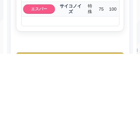
サイコノイ
特
エスパー
75
100
ズ
殊
マフォクシー（メガ）のステータス計算
上昇補正
下降補正
能力ポイント
00
/66