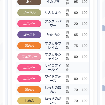
イカサマ
あく
95
100
理
特
りんしょう
ノーマル
60
100
殊
アシストパ
特
エスパー
20
100
ワー
殊
特
たたりめ
ゴースト
65
100
殊
マジカルフ
特
ほのお
75
100
レイム
殊
マジカルシ
特
フェアリー
80
100
ャイン
殊
サイコフィ
変
エスパー
―
―
ールド
化
ワイドフォ
特
エスパー
80
100
ース
殊
しっとのほ
特
ほのお
70
100
のお
殊
ねっさのだ
特
じめん
70
100
いち
殊