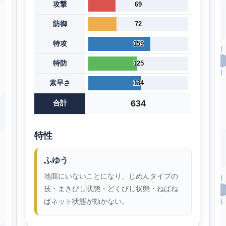
攻撃
69
防御
72
特攻
159
特防
125
素早さ
134
634
合計
特性
ふゆう
地面にいないことになり、じめんタイプの
技・まきびし状態・どくびし状態・ねばね
ばネット状態が効かない。