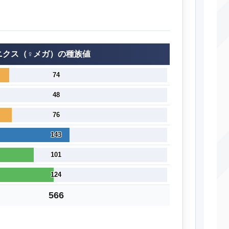
ニクス（♀メガ）の種族値
74
48
76
143
101
124
566