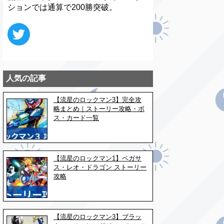
ションでは通算で200勝突破。
人気の記事
【流星のロックマン3】完全攻
略まとめ｜ストーリー攻略・ボ
ス・カード一覧
【流星のロックマン1】ペガサ
ス・レオ・ドラゴン ストーリー
攻略
【流星のロックマン3】ブラッ