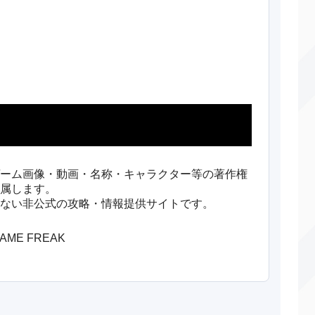
しっぺがえし
物理
50
100
ふいうち
物理
70
100
あくのはどう
特殊
80
100
ナジーボール
特殊
90
100
ガインパクト
物理
150
90
わるだくみ
変化
―
―
ーム画像・動画・名称・キャラクター等の著作権
属します。
ねんのずつき
物理
80
90
ない非公式の攻略・情報提供サイトです。
リックルーム
変化
―
―
/GAME FREAK
ャージビーム
特殊
50
90
ンダールーム
変化
―
―