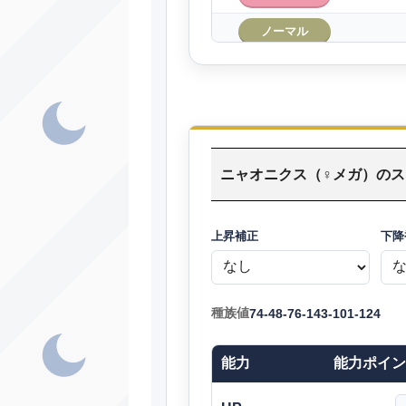
ノーマル
し
ノーマル
ノーマル
ア
はがね
ニャオニクス（♀メガ）の
みず
ほのお
上昇補正
下降
ノーマル
シ
ゴースト
種族値
74-48-76-143-101-124
エスパー
能力
能力ポイン
ノーマル
ノーマル