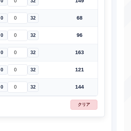
149
0
32
てだすけ
変化
―
―
68
0
32
トリック
変化
―
100
96
なりきり
変化
0
32
―
―
あくび
変化
―
―
163
0
32
キルスワップ
変化
―
―
121
0
32
うそなき
変化
―
100
くすぐる
変化
―
100
144
0
32
じんつうりき
特殊
80
100
クリア
ほしがる
物理
60
100
めいそう
変化
―
―
じゅうりょく
変化
―
―