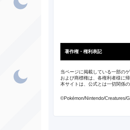
あく
あく
あく
エ
くさ
著作権・権利表記
ギ
ノーマル
あく
当ページに掲載している一部のゲ
および商標権は、各権利者様に帰
し
エスパー
本サイトは、公式とは一切関係の
ト
エスパー
©Pokémon/Nintendo/Creatures
チ
でんき
ワ
エスパー