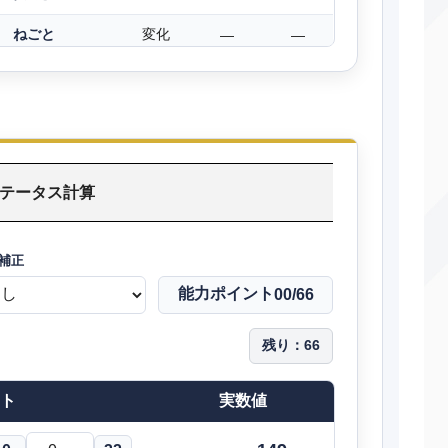
ねごと
変化
―
―
んぴのまもり
変化
―
―
バトンタッチ
変化
―
―
イアンテール
物理
100
75
ステータス計算
あまごい
変化
―
―
にほんばれ
変化
―
―
補正
じこあんじ
変化
―
―
能力ポイント
00
/66
ャドーボール
特殊
80
100
残り：
66
みらいよち
特殊
120
100
ト
実数値
ねこだまし
物理
40
100
からげんき
物理
70
100