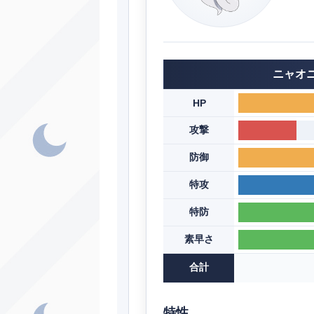
ニャオ
HP
攻撃
防御
特攻
特防
素早さ
合計
特性