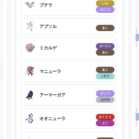
いわ
プテラ
ひこう
アブソル
あく
ゴースト
ミカルゲ
あく
あく
マニューラ
こおり
ひこう
アーマーガア
はがね
かくとう
オオニューラ
どく