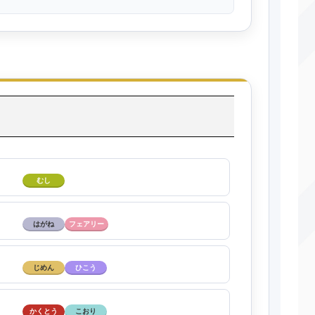
むし
はがね
フェアリー
じめん
ひこう
かくとう
こおり