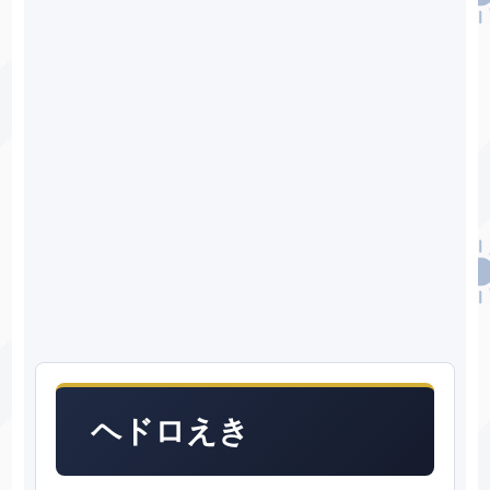
ヘドロえき