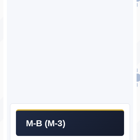
M-B (M-3)