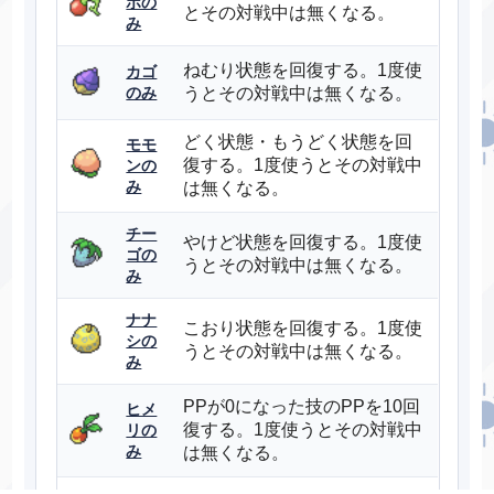
ボの
ラグラージ
とその対戦中は無くなる。
み
じめん
ねむり状態を回復する。1度使
カゴ
のみ
うとその対戦中は無くなる。
みず
ペリッパー
ひこう
どく状態・もうどく状態を回
モモ
復する。1度使うとその対戦中
ンの
み
は無くなる。
エスパー
サーナイト
フェアリー
チー
やけど状態を回復する。1度使
ゴの
うとその対戦中は無くなる。
み
あく
ヤミラミ
ナナ
ゴースト
こおり状態を回復する。1度使
シの
うとその対戦中は無くなる。
み
はがね
クチート
PPが0になった技のPPを10回
ヒメ
フェアリー
復する。1度使うとその対戦中
リの
み
は無くなる。
はがね