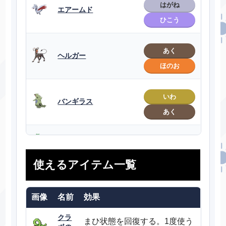
はがね
エアームド
ひこう
あく
ヘルガー
ほのお
いわ
バンギラス
あく
ジュカイン
くさ
使えるアイテム一覧
ほのお
バシャーモ
かくとう
画像
名前
効果
クラ
まひ状態を回復する。1度使う
みず