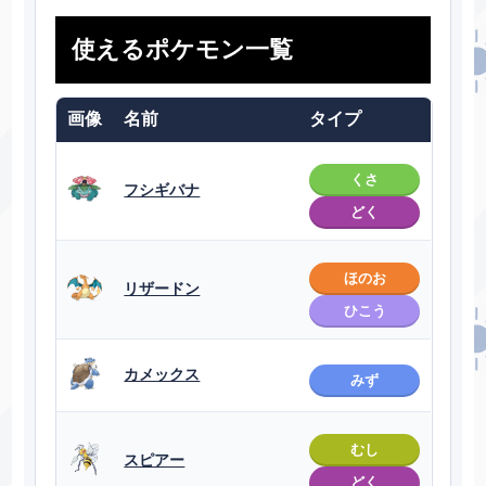
使えるポケモン一覧
画像
名前
タイプ
くさ
フシギバナ
どく
ほのお
リザードン
ひこう
カメックス
みず
むし
スピアー
どく