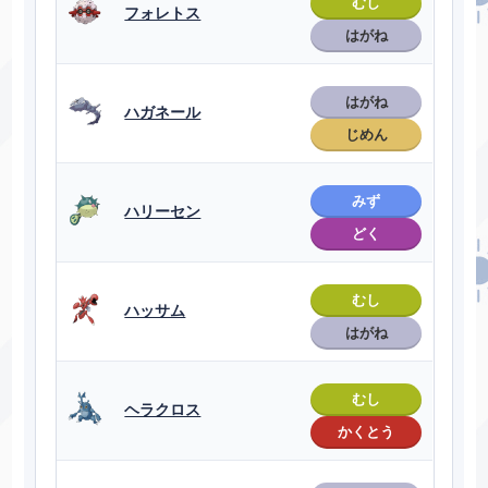
むし
フォレトス
はがね
はがね
ハガネール
じめん
みず
ハリーセン
どく
むし
ハッサム
はがね
むし
ヘラクロス
かくとう